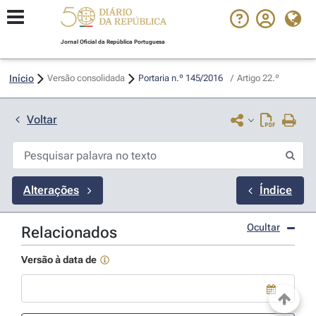
Jornal Oficial da República Portuguesa
Início
Versão consolidada
Portaria n.º 145/2016 
/
Artigo 22.º
Voltar
Alterações
Índice
Ocultar
Relacionados
Versão à data de
Use a tecla de seta para baixo para abrir o calendário; Use as tecla