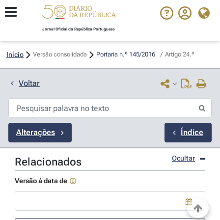
Jornal Oficial da República Portuguesa
Início
Versão consolidada
Portaria n.º 145/2016 
/
Artigo 24.º
Voltar
Alterações
Índice
Ocultar
Relacionados
Versão à data de
Use a tecla de seta para baixo para abrir o calendário; Use as tecla