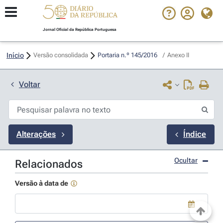
Jornal Oficial da República Portuguesa
Início
Versão consolidada
Portaria n.º 145/2016 
/
Anexo II
Voltar
Alterações
Índice
Ocultar
Relacionados
Versão à data de
Use a tecla de seta para baixo para abrir o calendário; Use as tecla