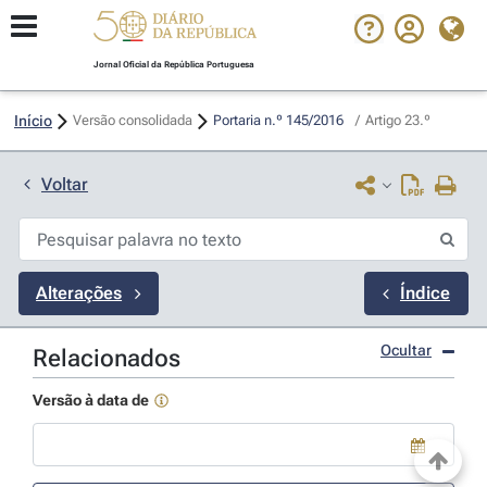
Jornal Oficial da República Portuguesa
Início
Versão consolidada
Portaria n.º 145/2016 
/
Artigo 23.º
Voltar
Alterações
Índice
Ocultar
Relacionados
Versão à data de
Use a tecla de seta para baixo para abrir o calendário; Use as tecla