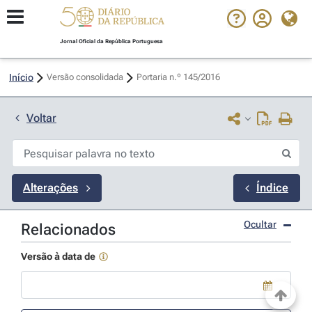
Jornal Oficial da República Portuguesa
Início
Versão consolidada
Portaria n.º 145/2016 
Voltar
Alterações
Índice
Ocultar
Relacionados
Versão à data de
Use a tecla de seta para baixo para abrir o calendário; Use as tecla