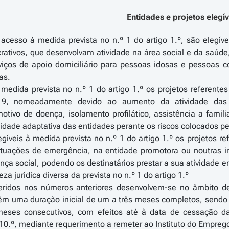
Entidades e projetos elegív
 acesso à medida prevista no n.º 1 do artigo 1.º, são elegíve
crativos, que desenvolvam atividade na área social e da saúd
rviços de apoio domiciliário para pessoas idosas e pessoas 
as.
 medida prevista no n.º 1 do artigo 1.º os projetos referent
9, nomeadamente devido ao aumento da atividade das 
motivo de doença, isolamento profilático, assistência a fami
idade adaptativa das entidades perante os riscos colocados p
íveis à medida prevista no n.º 1 do artigo 1.º os projetos re
tuações de emergência, na entidade promotora ou noutras ins
nça social, podendo os destinatários prestar a sua atividade e
 jurídica diversa da prevista no n.º 1 do artigo 1.º
feridos nos números anteriores desenvolvem-se no âmbito d
têm uma duração inicial de um a três meses completos, sendo 
meses consecutivos, com efeitos até à data de cessação da
10.º, mediante requerimento a remeter ao Instituto do Emprego e 