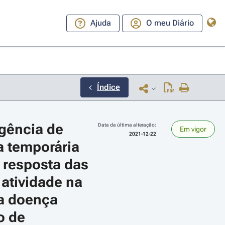
Ajuda
O meu Diário
Índice
gência de 
Data da última alteração:
Em vigor
2021-12-22
 temporária 
 resposta das 
atividade na 
ara a direita ou esquerda para navegar pelos meses; Use cmd ou ctrl + set
a doença 
 de 