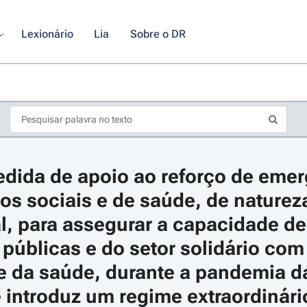
Lexionário
Lia
Sobre o DR
dida de apoio ao reforço de emer
s sociais e de saúde, de natureza
l, para assegurar a capacidade de
 públicas e do setor solidário com 
s de seta para navegar pelos dias do calendário; Use cmd ou ctrl + seta p
 e da saúde, durante a pandemia d
 introduz um regime extraordinário