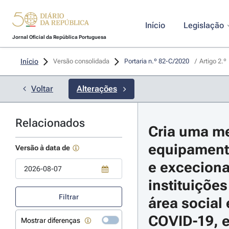
Início
Legislação
Jornal Oficial da República Portuguesa
Início
Versão consolidada
Portaria n.º 82-C/2020 
/
Artigo 2.º
Voltar
Alterações
Relacionados
Cria uma me
equipamento
Versão à data de
e exceciona
instituições
Use a tecla de seta para baixo para abrir o calendário; Use as tecla
Filtrar
área social
COVID-19, e
Mostrar diferenças