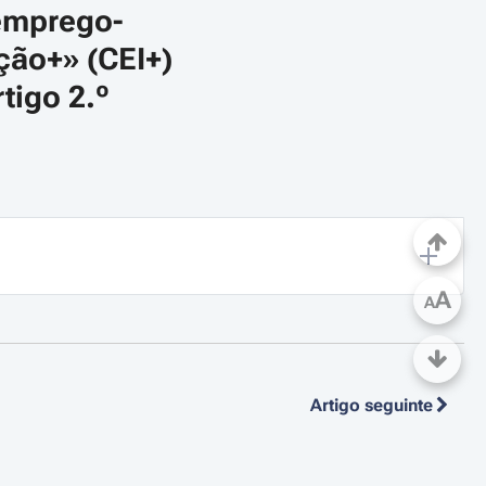
emprego-
ão+» (CEI+) 
tigo 2.º
A
A
Artigo seguinte