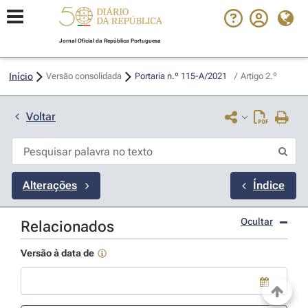
Jornal Oficial da República Portuguesa
Início
Versão consolidada
Portaria n.º 115-A/2021 
/
Artigo 2.º
Voltar
Alterações
Índice
Ocultar
Relacionados
Versão à data de
Use a tecla de seta para baixo para abrir o calendário; Use as tecla