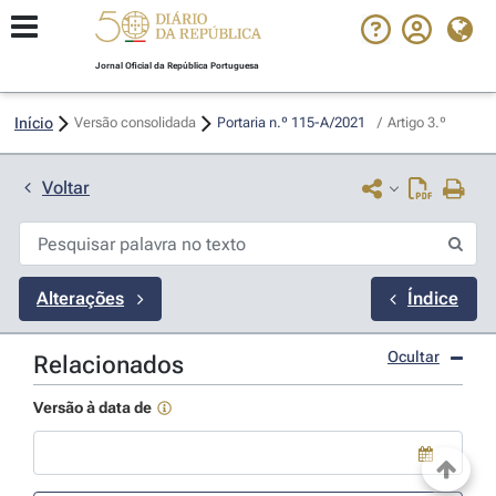
Jornal Oficial da República Portuguesa
Início
Versão consolidada
Portaria n.º 115-A/2021 
/
Artigo 3.º
Voltar
Alterações
Índice
Ocultar
Relacionados
Versão à data de
Use a tecla de seta para baixo para abrir o calendário; Use as tecla