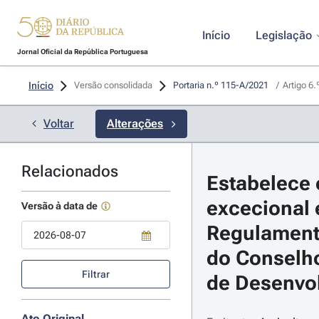
Início
Legislação
Jornal Oficial da República Portuguesa
Início
Versão consolidada
Portaria n.º 115-A/2021 
/
Artigo 6.
Voltar
Alterações
Relacionados
Estabelece 
excecional e
Versão à data de
Regulamento
do Conselho
Use a tecla de seta para baixo para abrir o calendário; Use as tecla
Filtrar
de Desenvol
Ato Original