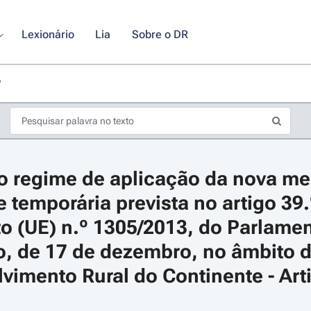
Lexionário
Lia
Sobre o DR
º
o regime de aplicação da nova me
 temporária prevista no artigo 39.
 (UE) n.º 1305/2013, do Parlamen
, de 17 de dezembro, no âmbito d
s de seta para navegar pelos dias do calendário; Use cmd ou ctrl + seta p
vimento Rural do Continente - Arti