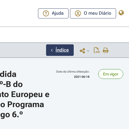
Ajuda
O meu Diário
Índice
dida 
Data da última alteração:
Em vigor
2021-06-18
º-B do 
to Europeu e 
o Programa 
ara a direita ou esquerda para navegar pelos meses; Use cmd ou ctrl + set
go 6.º