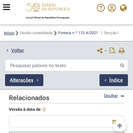
Jornal Oficial da República Portuguesa
Início
Versão consolidada
Portaria n.º 115-A/2021 
/
Secção I
Voltar
Alterações
Índice
Ocultar
Relacionados
Versão à data de
Use a tecla de seta para baixo para abrir o calendário; Use as tecla