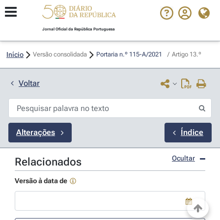
Jornal Oficial da República Portuguesa
Início
Versão consolidada
Portaria n.º 115-A/2021 
/
Artigo 13.º
Voltar
Alterações
Índice
Ocultar
Relacionados
Versão à data de
Use a tecla de seta para baixo para abrir o calendário; Use as tecla