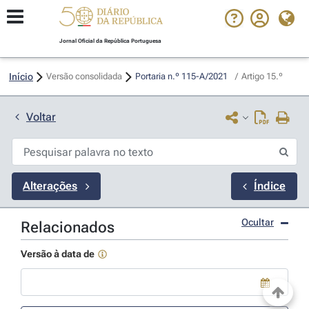
Jornal Oficial da República Portuguesa
Início
Versão consolidada
Portaria n.º 115-A/2021 
/
Artigo 15.º
Voltar
Alterações
Índice
Ocultar
Relacionados
Versão à data de
Use a tecla de seta para baixo para abrir o calendário; Use as tecla