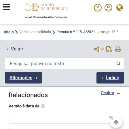
Jornal Oficial da República Portuguesa
Início
Versão consolidada
Portaria n.º 115-A/2021 
/
Artigo 17.º
Voltar
Alterações
Índice
Ocultar
Relacionados
Versão à data de
Use a tecla de seta para baixo para abrir o calendário; Use as tecla