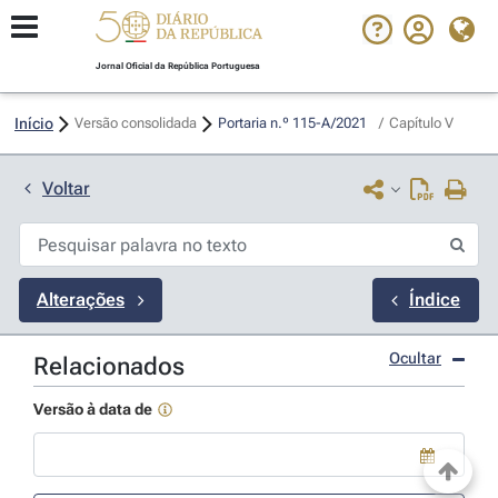
Jornal Oficial da República Portuguesa
Início
Versão consolidada
Portaria n.º 115-A/2021 
/
Capítulo V
Voltar
Alterações
Índice
Ocultar
Relacionados
Versão à data de
Use a tecla de seta para baixo para abrir o calendário; Use as tecla