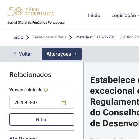
Início
Legislação
Jornal Oficial da República Portuguesa
Início
Versão consolidada
Portaria n.º 115-A/2021 
/
Artigo 20
Voltar
Alterações
Relacionados
Estabelece 
excecional e
Versão à data de
Regulamento
do Conselho
Use a tecla de seta para baixo para abrir o calendário; Use as tecla
Filtrar
de Desenvol
Ato Original