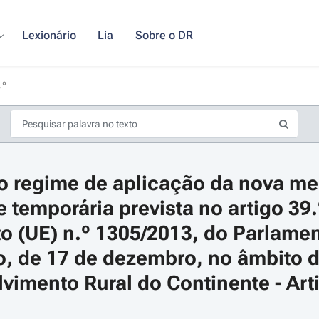
Lexionário
Lia
Sobre o DR
.º
o regime de aplicação da nova me
 temporária prevista no artigo 39.
 (UE) n.º 1305/2013, do Parlamen
, de 17 de dezembro, no âmbito d
s de seta para navegar pelos dias do calendário; Use cmd ou ctrl + seta p
vimento Rural do Continente - Art