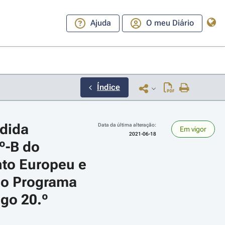
Ajuda
O meu Diário
Índice
dida 
Data da última alteração:
Em vigor
2021-06-18
º-B do 
to Europeu e 
o Programa 
ara a direita ou esquerda para navegar pelos meses; Use cmd ou ctrl + set
igo 20.º