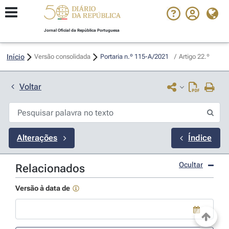
Jornal Oficial da República Portuguesa
Início
Versão consolidada
Portaria n.º 115-A/2021 
/
Artigo 22.º
Voltar
Alterações
Índice
Ocultar
Relacionados
Versão à data de
Use a tecla de seta para baixo para abrir o calendário; Use as tecla