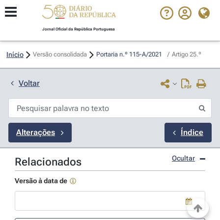
Jornal Oficial da República Portuguesa
Início
Versão consolidada
Portaria n.º 115-A/2021 
/
Artigo 25.º
Voltar
Alterações
Índice
Ocultar
Relacionados
Versão à data de
Use a tecla de seta para baixo para abrir o calendário; Use as tecla