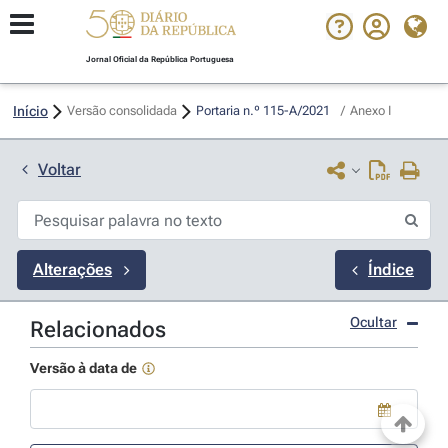
Jornal Oficial da República Portuguesa
Início
Versão consolidada
Portaria n.º 115-A/2021 
/
Anexo I
Voltar
Alterações
Índice
Ocultar
Relacionados
Versão à data de
Use a tecla de seta para baixo para abrir o calendário; Use as tecla