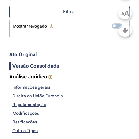
Use a tecla de seta para baixo para abrir o calendário; Use as tecla
Filtrar
A
A
Mostrar revogado
Ato Original
Versão Consolidada
Análise Jurídica
Informações gerais
Direito da União Europeia
Regulamentação
Modificações
Retificações
Outros Tipos