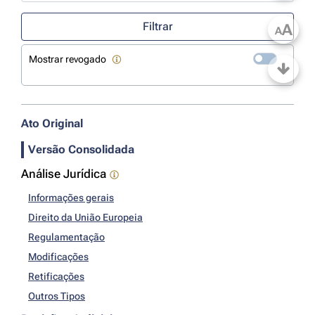
Use a tecla de seta para baixo para abrir o calendário; Use as tecla
Filtrar
A
A
Mostrar revogado
Ato Original
Versão Consolidada
Análise Jurídica
Informações gerais
Direito da União Europeia
Regulamentação
Modificações
Retificações
Outros Tipos