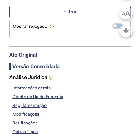
Use a tecla de seta para baixo para abrir o calendário; Use as tecla
Filtrar
A
A
Mostrar revogado
Ato Original
Versão Consolidada
Análise Jurídica
Informações gerais
Direito da União Europeia
Regulamentação
Modificações
Retificações
Outros Tipos