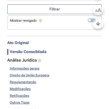
Use a tecla de seta para baixo para abrir o calendário; Use as tecla
Filtrar
A
A
Mostrar revogado
Ato Original
Versão Consolidada
Análise Jurídica
Informações gerais
Direito da União Europeia
Regulamentação
Modificações
Retificações
Outros Tipos