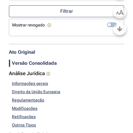
Use a tecla de seta para baixo para abrir o calendário; Use as tecla
Filtrar
A
A
Mostrar revogado
Ato Original
Versão Consolidada
Análise Jurídica
Informações gerais
Direito da União Europeia
Regulamentação
Modificações
Retificações
Outros Tipos