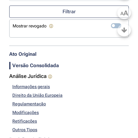
Use a tecla de seta para baixo para abrir o calendário; Use as tecla
Filtrar
A
A
Mostrar revogado
Ato Original
Versão Consolidada
Análise Jurídica
Informações gerais
Direito da União Europeia
Regulamentação
Modificações
Retificações
Outros Tipos