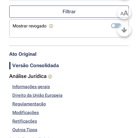
Use a tecla de seta para baixo para abrir o calendário; Use as tecla
Filtrar
A
A
Mostrar revogado
Ato Original
Versão Consolidada
Análise Jurídica
Informações gerais
Direito da União Europeia
Regulamentação
Modificações
Retificações
Outros Tipos