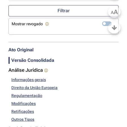
Use a tecla de seta para baixo para abrir o calendário; Use as tecla
Filtrar
A
A
Mostrar revogado
Ato Original
Versão Consolidada
Análise Jurídica
Informações gerais
Direito da União Europeia
Regulamentação
Modificações
Retificações
Outros Tipos