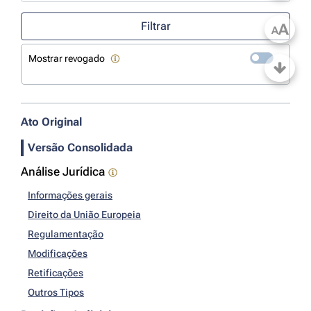
Use a tecla de seta para baixo para abrir o calendário; Use as tecla
Filtrar
A
A
Mostrar revogado
Ato Original
Versão Consolidada
Análise Jurídica
Informações gerais
Direito da União Europeia
Regulamentação
Modificações
Retificações
Outros Tipos