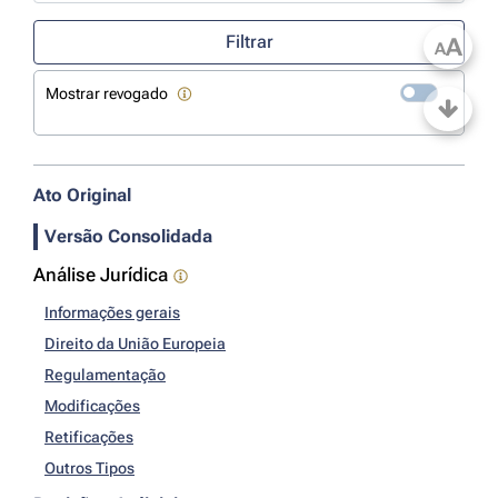
Use a tecla de seta para baixo para abrir o calendário; Use as tecla
Filtrar
A
A
Mostrar revogado
Ato Original
Versão Consolidada
Análise Jurídica
Informações gerais
Direito da União Europeia
Regulamentação
Modificações
Retificações
Outros Tipos