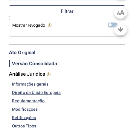
Use a tecla de seta para baixo para abrir o calendário; Use as tecla
Filtrar
A
A
Mostrar revogado
Ato Original
Versão Consolidada
Análise Jurídica
Informações gerais
Direito da União Europeia
Regulamentação
Modificações
Retificações
Outros Tipos