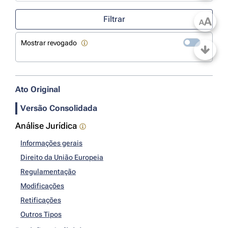
Use a tecla de seta para baixo para abrir o calendário; Use as tecla
Filtrar
A
A
Mostrar revogado
Ato Original
Versão Consolidada
Análise Jurídica
Informações gerais
Direito da União Europeia
Regulamentação
Modificações
Retificações
Outros Tipos