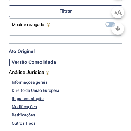
Use a tecla de seta para baixo para abrir o calendário; Use as tecla
Filtrar
A
A
Mostrar revogado
Ato Original
Versão Consolidada
Análise Jurídica
Informações gerais
Direito da União Europeia
Regulamentação
Modificações
Retificações
Outros Tipos