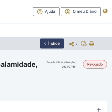
Ajuda
O meu Diário
Índice
calamidade, 
Data da última alteração:
Revogado
2021-07-30
ara a direita ou esquerda para navegar pelos meses; Use cmd ou ctrl + set