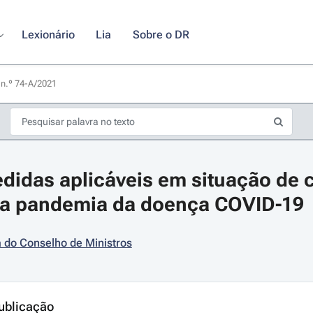
Lexionário
Lia
Sobre o DR
 n.º 74-A/2021 
edidas aplicáveis em situação de 
da pandemia da doença COVID-19
 do Conselho de Ministros
s de seta para navegar pelos dias do calendário; Use cmd ou ctrl + seta p
ublicação