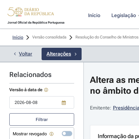
Início
Legislação
Jornal Oficial da República Portuguesa
Início
Versão consolidada
Resolução do Conselho de Ministros
Voltar
Alterações
Relacionados
Altera as m
no âmbito 
Versão à data de
Emitente:
Presidência
Use a tecla de seta para baixo para abrir o calendário; Use as tecla
Filtrar
Mostrar revogado
Informação da p