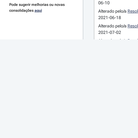
06-10
Pode sugerir melhorias ou novas
consolidações
aqui
Alterado pelo/a
Resol
2021-06-18
Alterado pelo/a
Resol
2021-07-02
Alterado pelo/a
Resol
2021-07-10
Alterado pelo/a
Resol
2021-07-23
Revogado
pelo/a
Res
de 2021-08-01
Alterações ao art