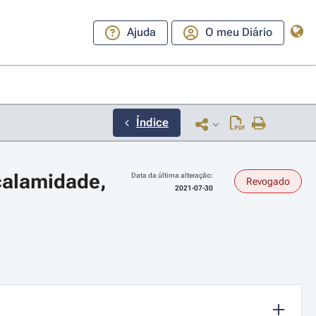
Ajuda
O meu Diário
Índice
calamidade, 
Data da última alteração:
Revogado
2021-07-30
ara a direita ou esquerda para navegar pelos meses; Use cmd ou ctrl + set