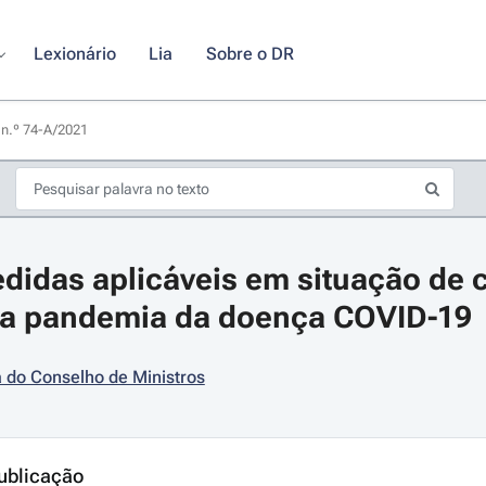
Lexionário
Lia
Sobre o DR
 n.º 74-A/2021 
edidas aplicáveis em situação de 
da pandemia da doença COVID-19
 do Conselho de Ministros
s de seta para navegar pelos dias do calendário; Use cmd ou ctrl + seta p
ublicação