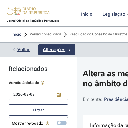
Início
Legislação
Jornal Oficial da República Portuguesa
Início
Versão consolidada
Resolução do Conselho de Ministros
Voltar
Alterações
Relacionados
Altera as m
no âmbito 
Versão à data de
Emitente:
Presidência
Use a tecla de seta para baixo para abrir o calendário; Use as tecla
Filtrar
Mostrar revogado
Informação da p