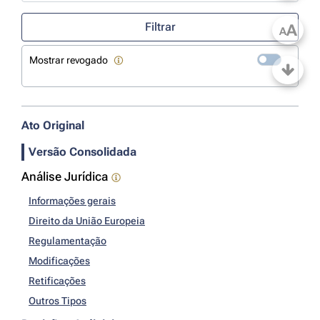
Use a tecla de seta para baixo para abrir o calendário; Use as tecla
Filtrar
A
A
Mostrar revogado
Ato Original
Versão Consolidada
Análise Jurídica
Informações gerais
Direito da União Europeia
Regulamentação
Modificações
Retificações
Outros Tipos