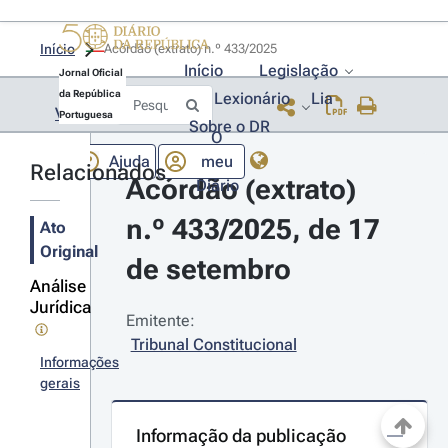
Início
Acórdão (extrato) n.º 433/2025 
Início
Legislação
Jornal Oficial
da República
Lexionário
Lia
Voltar
Portuguesa
Sobre o DR
O
Ajuda
meu
Relacionados
Acórdão (extrato) 
Diário
n.º 433/2025, de 17 
Ato
Original
de setembro
Análise
Jurídica
Emitente:
Tribunal Constitucional
Informações
gerais
Informação da publicação