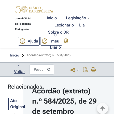
Início
Legislação
Jornal Oficial
da República
Lexionário
Lia
Portuguesa
Sobre o DR
O
Ajuda
meu
Diário
Início
Acórdão (extrato) n.º 584/2025 
Voltar
Relacionados
Acórdão (extrato) 
n.º 584/2025, de 29 
Ato
Original
de setembro