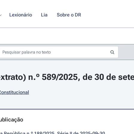
Lexionário
Lia
Sobre o DR
xtrato) n.º 589/2025, de 30 de se
Constitucional
ublicação
da República n.º 188/2025, Série II de 2025-09-30