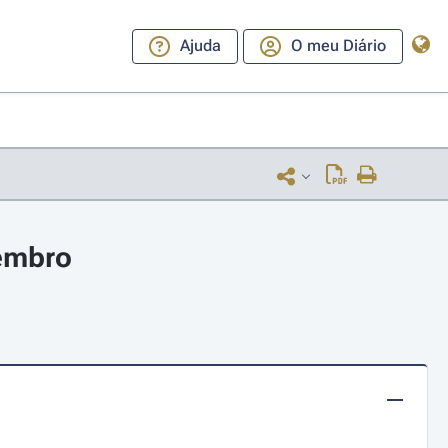
Ajuda
O meu Diário
tembro