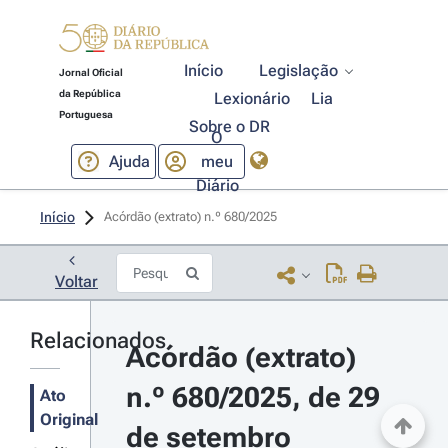
Início
Legislação
Jornal Oficial
da República
Lexionário
Lia
Portuguesa
Sobre o DR
O
Ajuda
meu
Diário
Início
Acórdão (extrato) n.º 680/2025 
Voltar
Relacionados
Acórdão (extrato) 
n.º 680/2025, de 29 
Ato
Original
de setembro