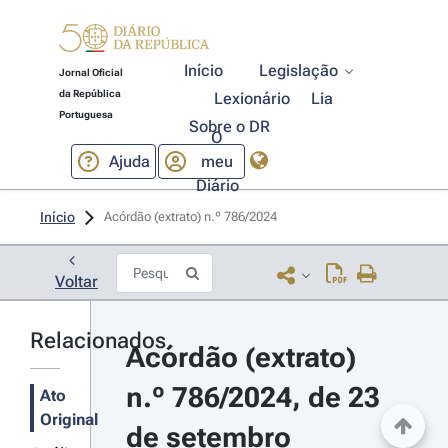
Início
Legislação
Jornal Oficial
da República
Lexionário
Lia
Portuguesa
Sobre o DR
O
Ajuda
meu
Diário
Início
Acórdão (extrato) n.º 786/2024 
Voltar
Relacionados
Acórdão (extrato) 
n.º 786/2024, de 23 
Ato
Original
de setembro