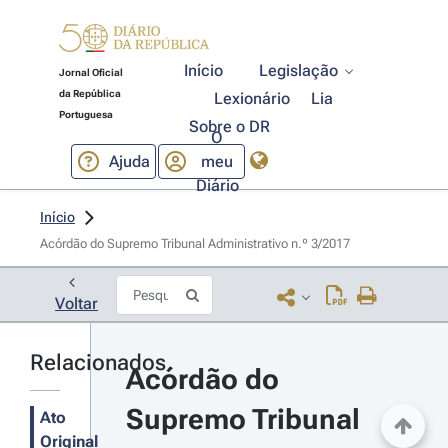
Início
Legislação
Jornal Oficial
da República
Lexionário
Lia
Portuguesa
Sobre o DR
O
Ajuda
meu
Diário
Início
Acórdão do Supremo Tribunal Administrativo n.º 3/2017 
Voltar
Relacionados
Acórdão do 
Supremo Tribunal 
Ato
Original