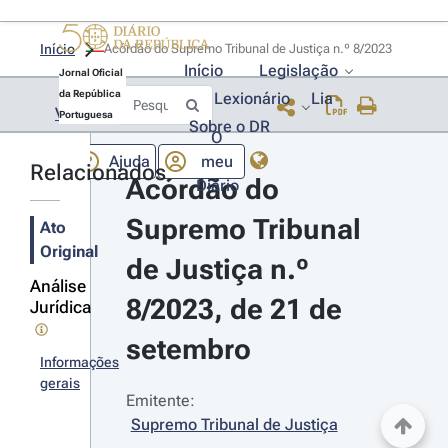
Início
Acórdão do Supremo Tribunal de Justiça n.º 8/2023 
Início
Legislação
Jornal Oficial
da República
Lexionário
Lia
Voltar
Portuguesa
Sobre o DR
O
Ajuda
meu
Relacionados
Acórdão do 
Diário
Supremo Tribunal 
Ato
Original
de Justiça n.º 
Análise
8/2023, de 21 de 
Jurídica
setembro
Informações
gerais
Emitente:
Supremo Tribunal de Justiça