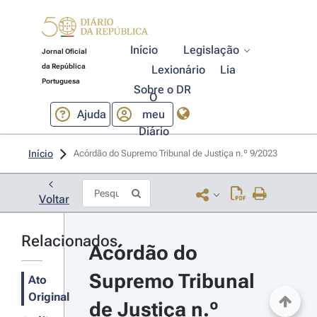
Início
Legislação
Jornal Oficial
da República
Lexionário
Lia
Portuguesa
Sobre o DR
O
Ajuda
meu
Diário
Início
Acórdão do Supremo Tribunal de Justiça n.º 9/2023 
Voltar
Relacionados
Acórdão do 
Supremo Tribunal 
Ato
Original
de Justiça n.º 