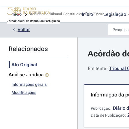
Início
Legislação
Início
Acórdão do Tribunal Constitucional n.º 70/2021 
Jornal Oficial da República Portuguesa
Voltar
Relacionados
Acórdão do
Ato Original
Emitente:
Tribunal 
Análise Jurídica
Informações gerais
Modificações
Informação da p
Diário 
Publicação:
Data de Publicação: