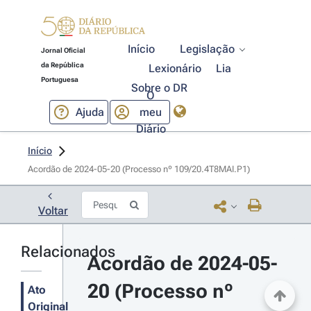
Início
Legislação
Jornal Oficial
da República
Lexionário
Lia
Portuguesa
Sobre o DR
O
Ajuda
meu
Diário
Início
Acordão de 2024-05-20 (Processo nº 109/20.4T8MAI.P1)
Voltar
Relacionados
Acordão de 2024-05-
20 (Processo nº 
Ato
Original