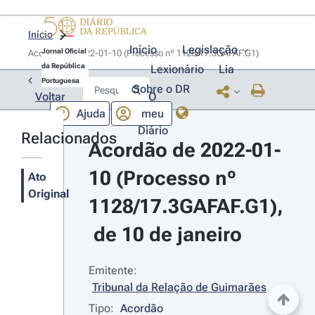
Início
Início
Legislação
Jornal Oficial
Acordão de 2022-01-10 (Processo nº 1128/17.3GAFAF.G1)
da República
Lexionário
Lia
Portuguesa
Sobre o DR
O
Voltar
Ajuda
meu
Diário
Relacionados
Acordão de 2022-01-
10 (Processo nº 
Ato
Original
1128/17.3GAFAF.G1),
 de 10 de janeiro
Emitente:
Tribunal da Relação de Guimarães
Tipo:
Acordão