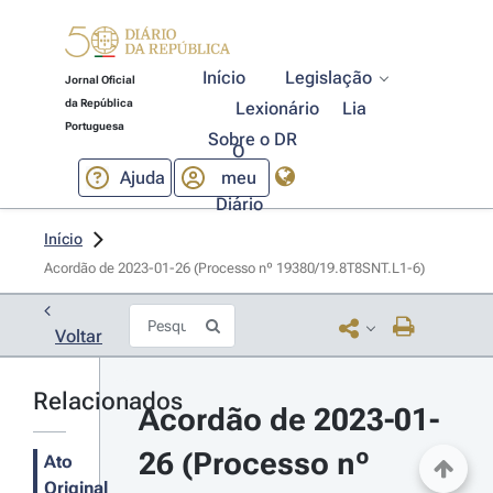
Início
Legislação
Jornal Oficial
da República
Lexionário
Lia
Portuguesa
Sobre o DR
O
Ajuda
meu
Diário
Início
Acordão de 2023-01-26 (Processo nº 19380/19.8T8SNT.L1-6)
Voltar
Relacionados
Acordão de 2023-01-
26 (Processo nº 
Ato
Original