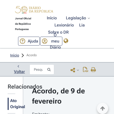
Início
Legislação
Jornal Oficial
da República
Lexionário
Lia
Portuguesa
Sobre o DR
O
Ajuda
meu
Diário
Início
Acordo 
Voltar
Relacionados
Acordo, de 9 de 
fevereiro
Ato
Original