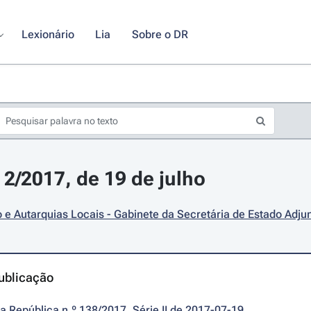
Lexionário
Lia
Sobre o DR
 2/2017, de 19 de julho
e Autarquias Locais - Gabinete da Secretária de Estado Adj
ublicação
da República n.º 138/2017, Série II de 2017-07-19