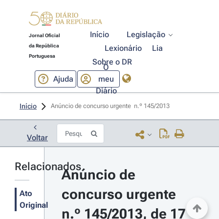
Início
Legislação
Jornal Oficial
da República
Lexionário
Lia
Portuguesa
Sobre o DR
O
Ajuda
meu
Diário
Início
Anúncio de concurso urgente  n.º 145/2013 
Voltar
Relacionados
Anúncio de 
concurso urgente 
Ato
Original
n.º 145/2013, de 17 