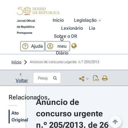
Início
Legislação
Jornal Oficial
da República
Lexionário
Lia
Portuguesa
Sobre o DR
O
Ajuda
meu
Diário
Início
Anúncio de concurso urgente  n.º 205/2013 
Voltar
Relacionados
Anúncio de 
concurso urgente 
Ato
Original
n.º 205/2013, de 26 